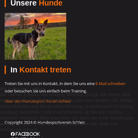
Unsere
Hunde
In
Kontakt treten
Treten Sie mit uns in Kontakt, in dem Sie uns eine
E-Mail schreiben
Wir benutzen Cookies
oder besuchen Sie uns einfach beim Training.
Wir nutzen Cookies auf unserer Website. Einige von ihnen sind
essenziell für den Betrieb der Seite, während andere uns helfen,
Über den Hundesport Verein Schleiz
diese Website und die Nutzererfahrung zu verbessern (Tracking
Cookies). Sie können selbst entscheiden, ob Sie die Cookies
zulassen möchten. Bitte beachten Sie, dass bei einer Ablehnung
Copyright 2024 © Hundesportverein Schleiz
womöglich nicht mehr alle Funktionalitäten der Seite zur
Verfügung stehen.
Facebook