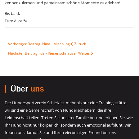
kennenzulernen und gemeinsam schöne Momente zu erleben!
Bis bald,
Eure Alice 🐾
Vorheriger Beitrag: Nina - Mischling
Zurück
Nächster Beitrag: Ida - Riesenschnauzer
Weiter
Über
uns
Der Hundesportverein Schleiz ist mehr als nur eine Trainingsstätte –
wir sind eine Gemeinschaft von Hundeliebhabern, die ihre
Leidenschaft teilen. Treten Sie unserer Familie bei und erleben Sie, wie
Ihr Hund nicht nur körperlich, sondern auch emotional aufblüht. Wir
freuen uns darauf, Sie und Ihren vierbeinigen Freund bei uns