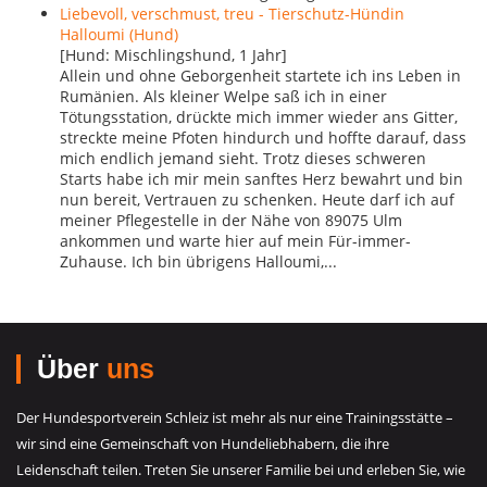
Liebevoll, verschmust, treu - Tierschutz-Hündin
Halloumi (Hund)
[Hund: Mischlingshund, 1 Jahr]
Allein und ohne Geborgenheit startete ich ins Leben in
Rumänien. Als kleiner Welpe saß ich in einer
Tötungsstation, drückte mich immer wieder ans Gitter,
streckte meine Pfoten hindurch und hoffte darauf, dass
mich endlich jemand sieht. Trotz dieses schweren
Starts habe ich mir mein sanftes Herz bewahrt und bin
nun bereit, Vertrauen zu schenken. Heute darf ich auf
meiner Pflegestelle in der Nähe von 89075 Ulm
ankommen und warte hier auf mein Für-immer-
Zuhause. Ich bin übrigens Halloumi,...
Über
uns
Der Hundesportverein Schleiz ist mehr als nur eine Trainingsstätte –
wir sind eine Gemeinschaft von Hundeliebhabern, die ihre
Leidenschaft teilen. Treten Sie unserer Familie bei und erleben Sie, wie