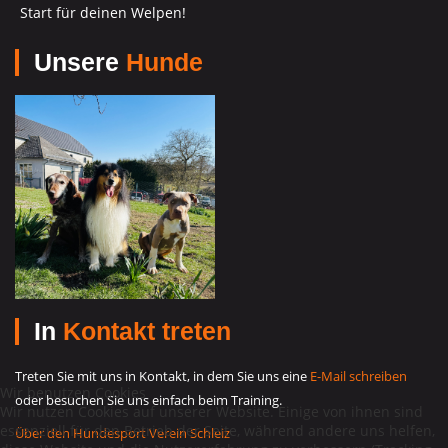
Start für deinen Welpen!
Unsere
Hunde
In
Kontakt treten
Treten Sie mit uns in Kontakt, in dem Sie uns eine
E-Mail schreiben
Wir benutzen Cookies
oder besuchen Sie uns einfach beim Training.
Wir nutzen Cookies auf unserer Website. Einige von ihnen sind
essenziell für den Betrieb der Seite, während andere uns helfen,
Über den Hundesport Verein Schleiz