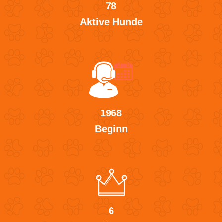
78
Aktive Hunde
1968
Beginn
6