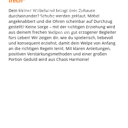
frech
”
Du suchst nach einer sinnvollen, aktiven und
freudvollen Freizeitbeschäftigung für dich und
Dein kleiner Wirbelwind bringt dein Zuhause
durcheinander? Schuhe werden geklaut, Möbel
deinen Hund? Dann entdecke den Agility-
angeknabbert und die Ohren scheinbar auf Durchzug
Hundesport beim Hundesport Verein Schleiz –
gestellt? Keine Sorge – mit der richtigen Erziehung wird
eine dynamische...
aus deinem frechen Welpen ein gut erzogener Begleiter
fürs Leben! Wir zeigen dir, wie du spielerisch, liebevoll
und konsequent erziehst, damit dein Welpe von Anfang
an die richtigen Regeln lernt. Mit klaren Anleitungen,
positiven Verstärkungsmethoden und einer großen
Portion Geduld wird aus Chaos Harmonie!