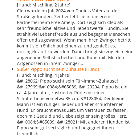
[Hund: Mischling, 2 Jahre]
Cleo wurde im Juli 2024 von Daniels Vater auf der
Straße gefunden. Seither lebt sie in unserem
Partnertierheim Free Amely. Dort zeigt sich Cleo als
sehr freundliche, aktive und liebenswerte Hündin. Sie
strahlt viel Lebensfreude aus und begegnet Menschen
offen und zugewandt. Wenn man ihren Zwinger betritt,
kommt sie fröhlich auf einen zu und genießt es,
durchgekrault zu werden. Dabei bringt sie zugleich eine
angenehme Selbstsicherheit und Ruhe mit. Mit den
Artgenossen in ihrem Zwinger...
Süßer Pippo sucht sein Zuhause (Hund)
[Hund: Mischling, 4 Jahre]
&#128062; Pippo sucht sein Für-immer-Zuhause!
&#127969;&#10084;&#65039; &#129294; Pippo ist ein
ca. 4 Jahre alter, kastrierter Rüde mit einer
Schulterhöhe von etwa 35 cm. &#128054; Der kleine
Mann ist ein ruhiger, lieber und eher schüchterner
Hund. Er braucht etwas Zeit, um Vertrauen zu fassen,
doch mit Geduld und Liebe zeigt er sein großes Herz.
&#10084;&#65039; &#128021; Mit anderen Hunden ist
Pippo sehr gut verträglich und begegnet ihnen
freundlich....