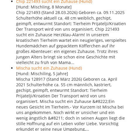
Chip 221493 sucht ein Zuhause (Hund)
[Hund: Mischling, 8 Monate]
Chip 221493 (Stand 28.03.2026) Geboren ca. 09.11.2025
Schulterhöhe aktuell ca. 48 cm weiblich, gechipt,
geimpft, entwurmt Standort: Tierheim Prijatelji/Kroatien
Der Transport wird von uns organisiert. Chip 221493
sucht ein Zuhause Herzklau-Alarm! In unserem
kroatischen Tierheim wartet ein neugieriges, verspieltes
Hundemädchen auf gepacktem Köfferchen auf ihr
großes Abenteuer: ein eigenes Zuhause. Trotz ihres
jungen Alters bringt sie schon eine Geschichte mit
vielleicht zu früh von Mama...
Mischa sucht ein Zuhause (Hund)
[Hund: Mischiling, 5 Jahre]
Mischa 128917 (Stand März 2026) Geboren ca. April
2021 Schulterhöhe ca. 55 cm männlich, kastriert,
gechipt, geimpft, entwurmt Standort: Tierheim
Prijatelji/Kroatien Der Transport wird von uns
organisiert. Mischa sucht ein Zuhause &#8222;Ein
neues Gesicht im Tierheim.- Vor Kurzem ist Mischa bei
uns angekommen. Noch wirkt er unsicher und ein
wenig ängstlich &#8211; doch in seinen Augen liegt die
stille Hoffnung auf ein Leben voller Liebe. Vorsichtig
erkundet er seine neue Umgebung,...